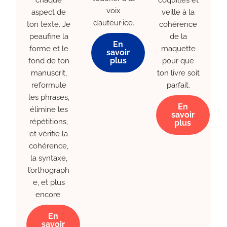
chaque
coquilles et
voix
aspect de
veille à la
d’auteur·ice.
ton texte. Je
cohérence
peaufine la
de la
En
forme et le
maquette
savoir
plus
fond de ton
pour que
manuscrit,
ton livre soit
reformule
parfait.
les phrases,
En
élimine les
savoir
répétitions,
plus
et vérifie la
cohérence,
la syntaxe,
l’orthograph
e, et plus
encore.
En
savoir