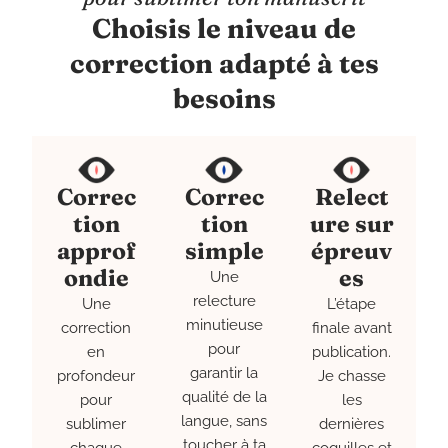
Choisis le niveau de
correction adapté à tes
besoins
Correc
Correc
Relect
tion
tion
ure sur
approf
simple
épreuv
ondie
es
Une
relecture
Une
L’étape
minutieuse
correction
finale avant
pour
en
publication.
garantir la
profondeur
Je chasse
qualité de la
pour
les
langue, sans
sublimer
dernières
toucher à ta